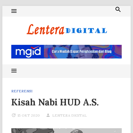
Skip
to
content
Blog Lentera Digital
REFERENSI
Kisah Nabi HUD A.S.
15 OKT 2020
LENTERA DIGITAL