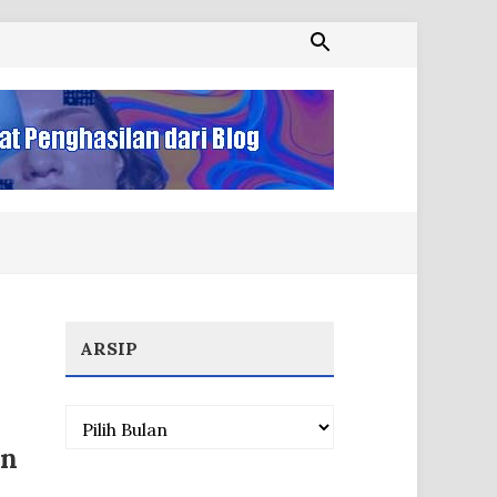
ARSIP
Arsip
an