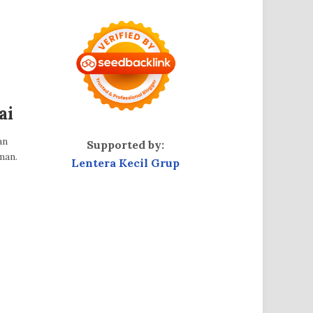
ai
an
Supported by:
man.
Lentera Kecil Grup