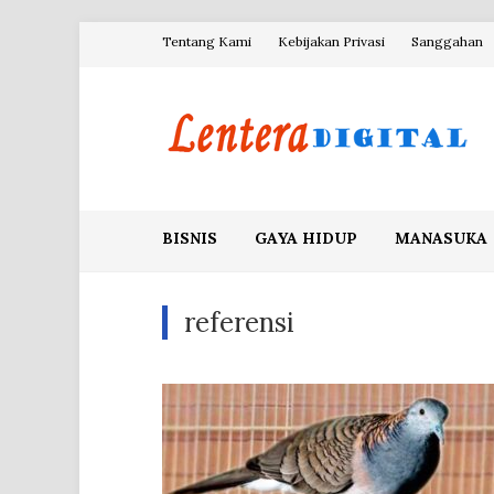
Skip
Tentang Kami
Kebijakan Privasi
Sanggahan
to
content
Blog Lentera Digital
BISNIS
GAYA HIDUP
MANASUKA
referensi