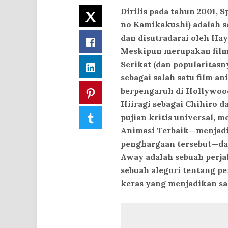
Dirilis pada tahun 2001
Twitter
no Kamikakushi) adalah s
dan disutradarai oleh Hay
Facebook
Meskipun merupakan film 
Serikat (dan popularitas
LinkedIn
sebagai salah satu film a
berpengaruh di Hollywoo
Pinterest
Hiiragi sebagai Chihiro d
Tumblr
pujian kritis universal,
Animasi Terbaik—menjadi
penghargaan tersebut—dan 
Away adalah sebuah perja
sebuah alegori tentang pe
keras yang menjadikan sa