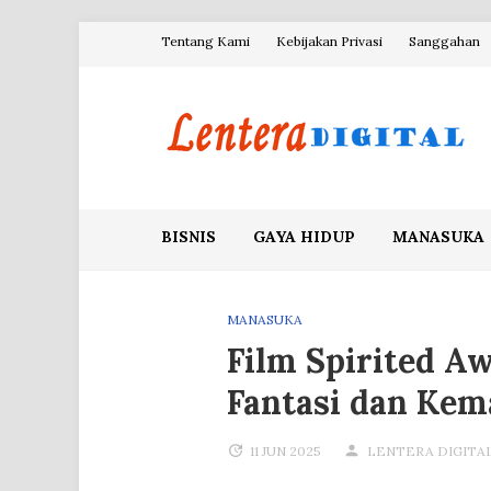
Skip
Tentang Kami
Kebijakan Privasi
Sanggahan
to
content
Blog Lentera Digital
BISNIS
GAYA HIDUP
MANASUKA
MANASUKA
Film Spirited Aw
Fantasi dan Kem
11 JUN 2025
LENTERA DIGITA