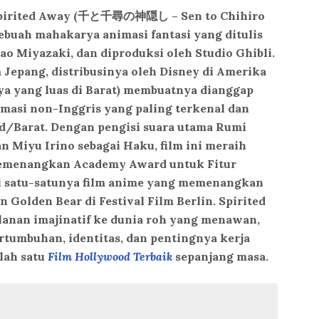
, Spirited Away (千と千尋の神隠し – Sen to Chihiro
ebuah mahakarya animasi fantasi yang ditulis
ao Miyazaki, dan diproduksi oleh Studio Ghibli.
Jepang, distribusinya oleh Disney di Amerika
nya yang luas di Barat) membuatnya dianggap
nimasi non-Inggris yang paling terkenal dan
d/Barat. Dengan pengisi suara utama Rumi
an Miyu Irino sebagai Haku, film ini meraih
 memenangkan Academy Award untuk Fitur
 satu-satunya film anime yang memenangkan
Golden Bear di Festival Film Berlin. Spirited
lanan imajinatif ke dunia roh yang menawan,
rtumbuhan, identitas, dan pentingnya kerja
lah satu
Film Hollywood Terbaik
sepanjang masa.