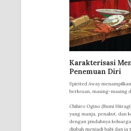
Karakterisasi Me
Penemuan Diri
Spirited Away menampilkan
berkesan, masing-masing d
Chihiro Ogino (Rumi Hiirag
yang manja, penakut, dan k
dengan pindahnya keluarga
diubah menjadi babi dan ia 