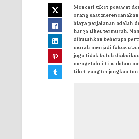
Mencari tiket pesawat de
Twitter
orang saat merencanakan 
biaya perjalanan adalah
Facebook
harga tiket termurah. Na
dibutuhkan beberapa per
LinkedIn
murah menjadi fokus utam
juga tidak boleh diabaika
Pinterest
mengetahui tips dalam me
Tumblr
tiket yang terjangkau ta