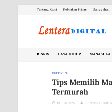
Skip
Tentang Kami
Kebijakan Privasi
Sanggahan
to
content
Blog Lentera Digital
BISNIS
GAYA HIDUP
MANASUKA
REFERENSI
Tips Memilih Ma
Termurah
19 FEB 2025
LENTERA DIGIT