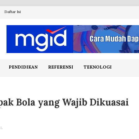
Daftar Isi
PENDIDIKAN
REFERENSI
TEKNOLOGI
pak Bola yang Wajib Dikuasai
AL