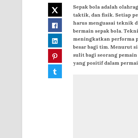
Sepak bola adalah olahra
Twitter
taktik, dan fisik. Setiap 
harus menguasai teknik d
Facebook
bermain sepak bola. Tekni
meningkatkan performa p
LinkedIn
besar bagi tim. Menurut s
sulit bagi seorang pema
Pinterest
yang positif dalam perma
Tumblr