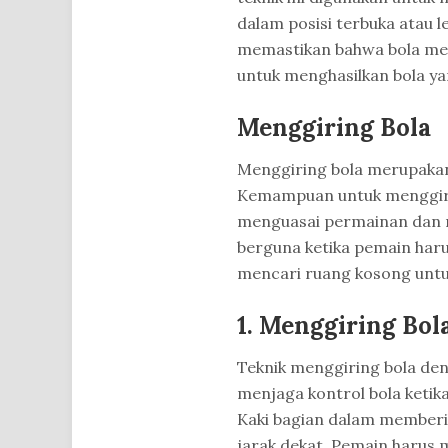
dalam posisi terbuka atau l
memastikan bahwa bola men
untuk menghasilkan bola ya
Menggiring Bola
Menggiring bola merupakan 
Kemampuan untuk menggiri
menguasai permainan dan m
berguna ketika pemain har
mencari ruang kosong unt
1. Menggiring Bo
Teknik menggiring bola den
menjaga kontrol bola ketik
Kaki bagian dalam memberika
jarak dekat. Pemain harus m