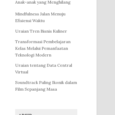
Anak-anak yang Menghilang
Mindfulness Jalan Menuju
Efisiensi Waktu
Uraian Tren Bisnis Kuliner
Transformasi Pembelajaran
Kelas Melalui Pemanfaatan
Teknologi Modern
Uraian tentang Data Central
Virtual
Soundtrack Paling Ikonik dalam
Film Sepanjang Masa