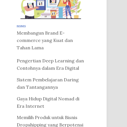
BISNIS
Membangun Brand E-
commerce yang Kuat dan
Tahan Lama
Pengertian Deep Learning dan
Contohnya dalam Era Digital
Sistem Pembelajaran Daring
dan Tantangannya
Gaya Hidup Digital Nomad di
Era Internet
Memilih Produk untuk Bisnis
Dropshipping yang Berpotensi