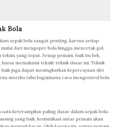
ak Bola
lam sepak bola sangat penting, karena setiap
 mulai dari mengoper bola hingga mencetak gol,
eknis yang tepat. Setiap pemain, baik itu bek,
 harus memahami teknik-teknik dasar ini. Teknik
 baik juga dapat meningkatkan kepercayaan diri
ena mereka tahu bagaimana cara mengontrol bola
 satu keterampilan paling dasar dalam sepak bola.
ssing yang baik, komunikasi antar pemain akan
an menjadi kacau. Oleh karena itu, setiap pemain