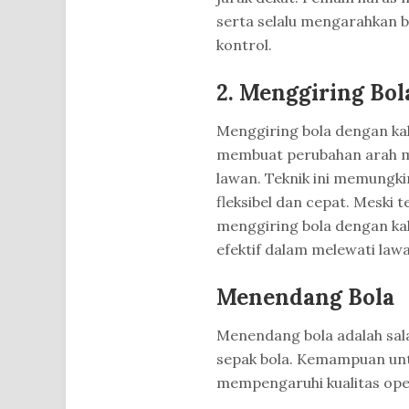
serta selalu mengarahkan b
kontrol.
2. Menggiring Bol
Menggiring bola dengan kak
membuat perubahan arah m
lawan. Teknik ini memungki
fleksibel dan cepat. Meski t
menggiring bola dengan kak
efektif dalam melewati law
Menendang Bola
Menendang bola adalah sala
sepak bola. Kemampuan un
mempengaruhi kualitas ope