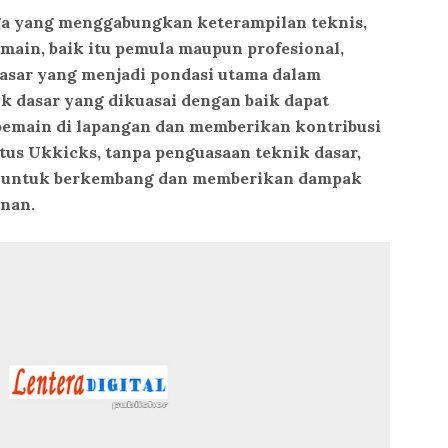
ga yang menggabungkan keterampilan teknis,
pemain, baik itu pemula maupun profesional,
asar yang menjadi pondasi utama dalam
k dasar yang dikuasai dengan baik dapat
emain di lapangan dan memberikan kontribusi
itus Ukkicks, tanpa penguasaan teknik dasar,
in untuk berkembang dan memberikan dampak
inan.