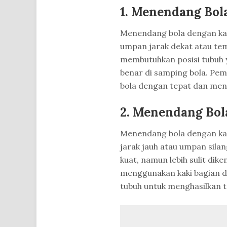
1. Menendang Bol
Menendang bola dengan ka
umpan jarak dekat atau tem
membutuhkan posisi tubuh 
benar di samping bola. Pe
bola dengan tepat dan meng
2. Menendang Bol
Menendang bola dengan ka
jarak jauh atau umpan silan
kuat, namun lebih sulit di
menggunakan kaki bagian d
tubuh untuk menghasilkan 