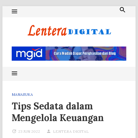
Skip
to
content
Blog Lentera Digital
MANASUKA
Tips Sedata dalam
Mengelola Keuangan
23 JUN 2022
LENTERA DIGITAL