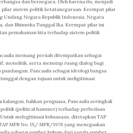
rbangsa dan bernegara. Oleh karena itu, menjadi
pilar sistem politik ketatanegaraan. Keempat pilar
ang Undang Negara Republik Indonesia, Negara
, dan Bhinneka Tunggal Ika. Keempat pilar ini
tan pemahaman kita terhadap sistem politik
ncasila memang pernah ditempatkan sebagai
sif, monolitik, serta menutup ruang dialog bagi
 pandangan. Pancasila sebagai ideologi bangsa
tunggal dengan tujuan untuk meligitimasi
i kalangan, bahkan penguasa, Pancasila seringkali
l politik (political hammer) terhadap perbedaan
Untuk melegitimasi kekuasaan, ditetapkan TAP
TAP MPR No. IX/ MPR/1978 yang menegaskan
asila sebagai sumber hukum dari segala sumber