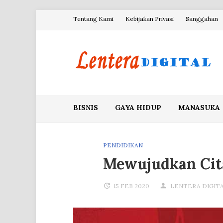
Skip
Tentang Kami
Kebijakan Privasi
Sanggahan
to
content
Blog Lentera Digital
BISNIS
GAYA HIDUP
MANASUKA
PENDIDIKAN
Mewujudkan Cita
15 FEB 2020
LENTERA DIGIT