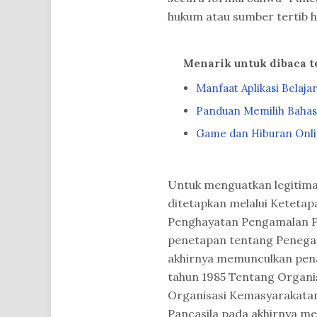
hukum atau sumber tertib h
Menarik untuk dibaca 
Manfaat Aplikasi Belaja
Panduan Memilih Bahasa
Game dan Hiburan Onlin
Untuk menguatkan legitimas
ditetapkan melalui Ketet
Penghayatan Pengamalan P
penetapan tentang Penegas
akhirnya memunculkan penaf
tahun 1985 Tentang Organi
Organisasi Kemasyarakatan
Pancasila pada akhirnya m