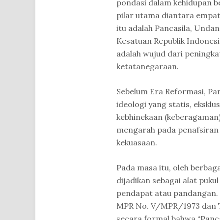
pondasi dalam kehidupan be
pilar utama diantara empat 
itu adalah Pancasila, Und
Kesatuan Republik Indonesia
adalah wujud dari peningka
ketatanegaraan.
Sebelum Era Reformasi, Pa
ideologi yang statis, eksklu
kebhinekaan (keberagaman)
mengarah pada penafsiran 
kekuasaan.
Pada masa itu, oleh berbaga
dijadikan sebagai alat puku
pendapat atau pandangan. 
MPR No. V/MPR/1973 dan 
secara formal bahwa “Panc