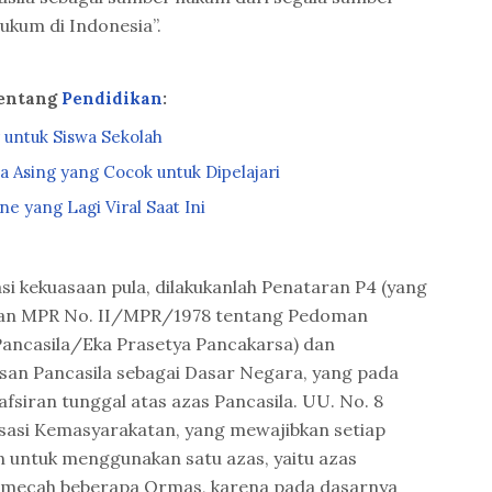
ukum di Indonesia”.
tentang
Pendidikan
:
r untuk Siswa Sekolah
 Asing yang Cocok untuk Dipelajari
e yang Lagi Viral Saat Ini
i kekuasaan pula, dilakukanlah Penataran P4 (yang
apan MPR No. II/MPR/1978 tentang Pedoman
ancasila/Eka Prasetya Pancakarsa) dan
an Pancasila sebagai Dasar Negara, yang pada
siran tunggal atas azas Pancasila. UU. No. 8
sasi Kemasyarakatan, yang mewajibkan setiap
 untuk menggunakan satu azas, yaitu azas
emecah beberapa Ormas, karena pada dasarnya