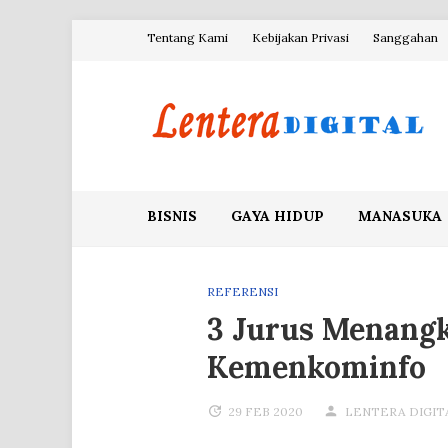
Skip
Tentang Kami
Kebijakan Privasi
Sanggahan
to
content
Blog Lentera Digital
BISNIS
GAYA HIDUP
MANASUKA
REFERENSI
3 Jurus Menangk
Kemenkominfo
29 FEB 2020
LENTERA DIGIT