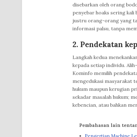
disebarkan oleh orang bod
penyebar hoaks sering kali 
justru orang-orang yang t
informasi palsu, tanpa memv
2.
Pendekatan kep
Langkah kedua menekankan 
kepada setiap individu. Al
Kominfo memilih pendekatan
mengedukasi masyarakat 
hukum maupun kerugian prib
sekadar masalah hukum; me
kebencian, atau bahkan me
Pembahasan lain tenta
Pengertian Machine Le