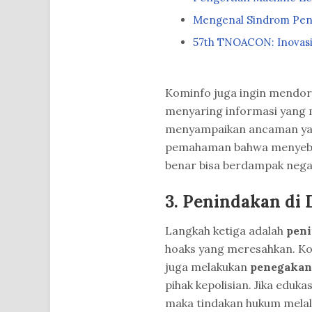
Mengenal Sindrom Pen
57th TNOACON: Inovasi,
Kominfo juga ingin mendo
menyaring informasi yang m
menyampaikan ancaman yang
pemahaman bahwa menyebark
benar bisa berdampak negat
3.
Penindakan di 
Langkah ketiga adalah
peni
hoaks yang meresahkan. Ko
juga melakukan
penegaka
pihak kepolisian. Jika eduk
maka tindakan hukum melalu