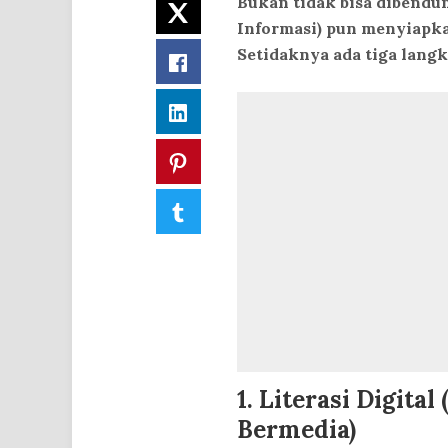
Bukan tidak bisa dibend
Twitter
Informasi) pun menyiapka
Setidaknya ada tiga lang
Facebook
LinkedIn
Pinterest
Tumblr
1.
Literasi Digita
Bermedia)