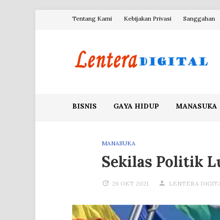
Skip
Tentang Kami
Kebijakan Privasi
Sanggahan
to
content
Blog Lentera Digital
BISNIS
GAYA HIDUP
MANASUKA
MANASUKA
Sekilas Politik 
26 OKT 2021
LENTERA DIGIT