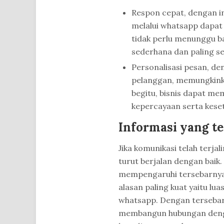
Respon cepat, dengan i
melalui whatsapp dapat
tidak perlu menunggu b
sederhana dan paling se
Personalisasi pesan, d
pelanggan, memungkinkan
begitu, bisnis dapat m
kepercayaan serta kese
Informasi yang t
Jika komunikasi telah terja
turut berjalan dengan baik.
mempengaruhi tersebarnya 
alasan paling kuat yaitu l
whatsapp. Dengan tersebarn
membangun hubungan denga