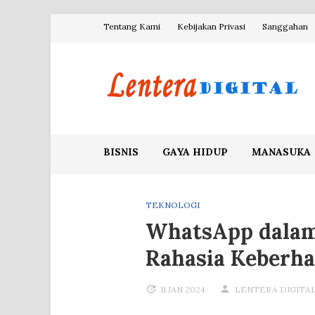
Skip
Tentang Kami
Kebijakan Privasi
Sanggahan
to
content
Blog Lentera Digital
BISNIS
GAYA HIDUP
MANASUKA
TEKNOLOGI
WhatsApp dalam 
Rahasia Keberha
11 JAN 2024
LENTERA DIGITA