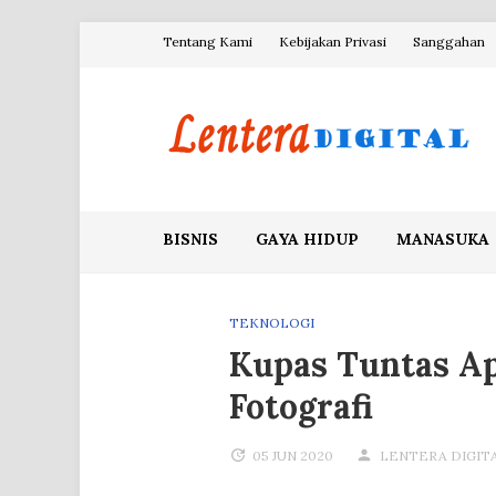
Skip
Tentang Kami
Kebijakan Privasi
Sanggahan
to
content
Blog Lentera Digital
BISNIS
GAYA HIDUP
MANASUKA
TEKNOLOGI
Kupas Tuntas A
Fotografi
05 JUN 2020
LENTERA DIGIT