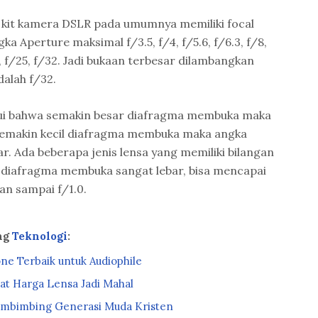
a kit kamera DSLR pada umumnya memiliki focal
 Aperture maksimal f/3.5, f/4, f/5.6, f/6.3, f/8,
, f/25, f/32. Jadi bukaan terbesar dilambangkan
dalah f/32.
hui bahwa semakin besar diafragma membuka maka
semakin kecil diafragma membuka maka angka
r. Ada beberapa jenis lensa yang memiliki bilangan
a diafragma membuka sangat lebar, bisa mencapai
hkan sampai f/1.0.
ang
Teknologi
:
e Terbaik untuk Audiophile
at Harga Lensa Jadi Mahal
mbimbing Generasi Muda Kristen