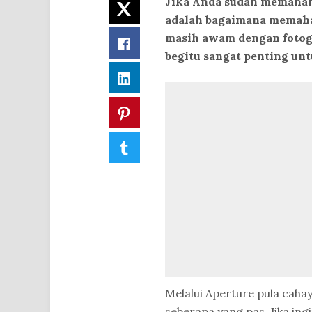
Jika Anda sudah memaha
Twitter
adalah bagaimana memaha
masih awam dengan fotogra
Facebook
begitu sangat penting un
LinkedIn
Pinterest
Tumblr
Melalui Aperture pula caha
seberapa yang pas. Jika ingi