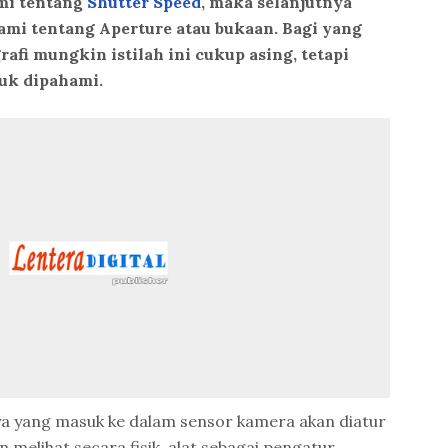
mi tentang
Shutter Speed
, maka selanjutnya
mi tentang Aperture atau bukaan. Bagi yang
fi mungkin istilah ini cukup asing, tetapi
tuk dipahami.
ya yang masuk ke dalam sensor kamera akan diatur
n melihat secara fisik, alat sebagai pengatur