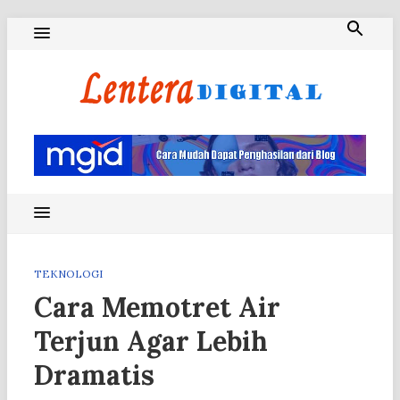
Skip
to
content
Blog Lentera Digital
TEKNOLOGI
Cara Memotret Air
Terjun Agar Lebih
Dramatis