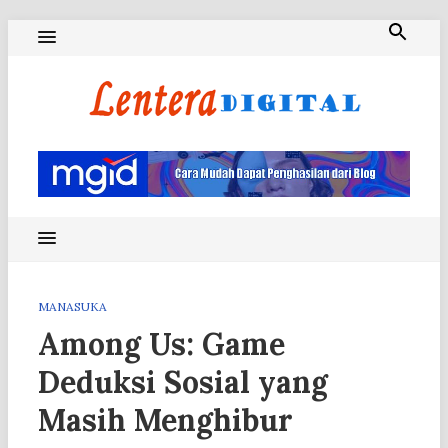
Skip
to
content
Blog Lentera Digital
MANASUKA
Among Us: Game
Deduksi Sosial yang
Masih Menghibur