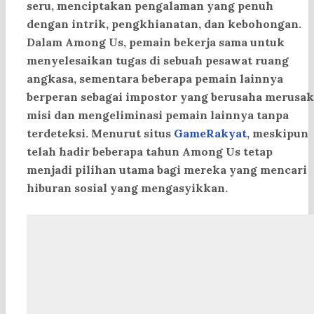
seru, menciptakan pengalaman yang penuh
dengan intrik, pengkhianatan, dan kebohongan.
Dalam Among Us, pemain bekerja sama untuk
menyelesaikan tugas di sebuah pesawat ruang
angkasa, sementara beberapa pemain lainnya
berperan sebagai impostor yang berusaha merusak
misi dan mengeliminasi pemain lainnya tanpa
terdeteksi. Menurut situs
GameRakyat
, meskipun
telah hadir beberapa tahun Among Us tetap
menjadi pilihan utama bagi mereka yang mencari
hiburan sosial yang mengasyikkan.