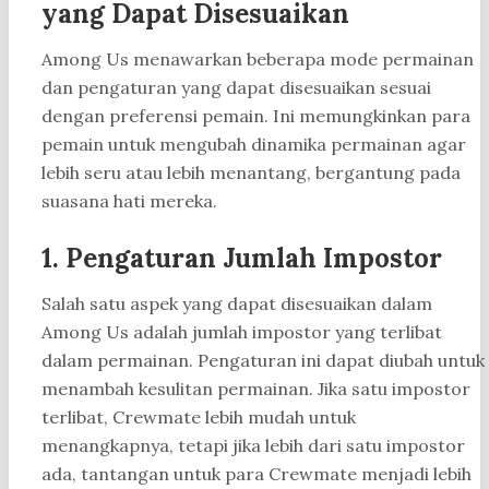
yang Dapat Disesuaikan
Among Us menawarkan beberapa mode permainan
dan pengaturan yang dapat disesuaikan sesuai
dengan preferensi pemain. Ini memungkinkan para
pemain untuk mengubah dinamika permainan agar
lebih seru atau lebih menantang, bergantung pada
suasana hati mereka.
1. Pengaturan Jumlah Impostor
Salah satu aspek yang dapat disesuaikan dalam
Among Us adalah jumlah impostor yang terlibat
dalam permainan. Pengaturan ini dapat diubah untuk
menambah kesulitan permainan. Jika satu impostor
terlibat, Crewmate lebih mudah untuk
menangkapnya, tetapi jika lebih dari satu impostor
ada, tantangan untuk para Crewmate menjadi lebih