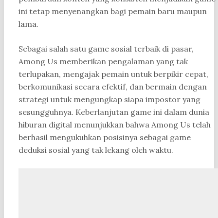
ini tetap menyenangkan bagi pemain baru maupun
lama.
Sebagai salah satu game sosial terbaik di pasar,
Among Us memberikan pengalaman yang tak
terlupakan, mengajak pemain untuk berpikir cepat,
berkomunikasi secara efektif, dan bermain dengan
strategi untuk mengungkap siapa impostor yang
sesungguhnya. Keberlanjutan game ini dalam dunia
hiburan digital menunjukkan bahwa Among Us telah
berhasil mengukuhkan posisinya sebagai game
deduksi sosial yang tak lekang oleh waktu.