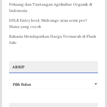
Peluang dan Tantangan Agrikultur Organik di
Indonesia
DSLR Entry level, Midrange atau semi pro?
Mana yang cocok
Rahasia Mendapatkan Harga Termurah di Flash
Sale
ARSIP
Arsip