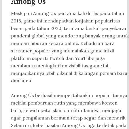
Among Us
Meskipun Among Us pertama kali dirilis pada tahun
2018, game ini mendapatkan lonjakan popularitas
besar pada tahun 2020, terutama berkat penyebaran
pandemi global yang mendorong banyak orang untuk
mencari hiburan secara online. Kehadiran para
streamer populer yang memainkan game ini di
platform seperti Twitch dan YouTube juga
membantu meningkatkan visibilitas game ini,
menjadikannya lebih dikenal di kalangan pemain baru
dan lama.
Among Us berhasil mempertahankan popularitasnya
melalui pembaruan rutin yang membawa konten
baru, seperti peta, skin, dan fitur lainnya, menjaga
agar pengalaman bermain tetap segar dan menarik.
Selain itu, keberhasilan Among Us juga terletak pada