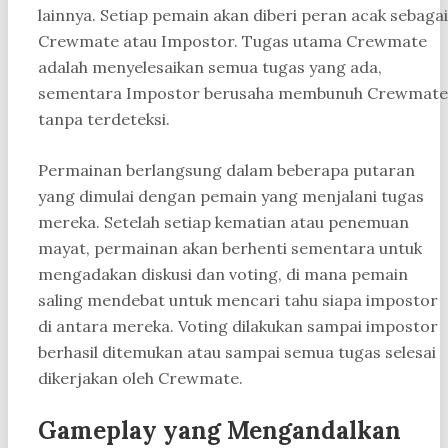
lainnya. Setiap pemain akan diberi peran acak sebagai
Crewmate atau Impostor. Tugas utama Crewmate
adalah menyelesaikan semua tugas yang ada,
sementara Impostor berusaha membunuh Crewmate
tanpa terdeteksi.
Permainan berlangsung dalam beberapa putaran
yang dimulai dengan pemain yang menjalani tugas
mereka. Setelah setiap kematian atau penemuan
mayat, permainan akan berhenti sementara untuk
mengadakan diskusi dan voting, di mana pemain
saling mendebat untuk mencari tahu siapa impostor
di antara mereka. Voting dilakukan sampai impostor
berhasil ditemukan atau sampai semua tugas selesai
dikerjakan oleh Crewmate.
Gameplay yang Mengandalkan