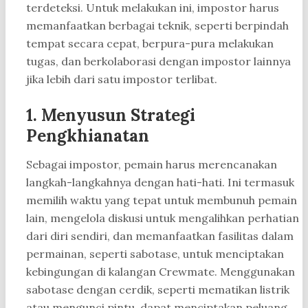
terdeteksi. Untuk melakukan ini, impostor harus
memanfaatkan berbagai teknik, seperti berpindah
tempat secara cepat, berpura-pura melakukan
tugas, dan berkolaborasi dengan impostor lainnya
jika lebih dari satu impostor terlibat.
1. Menyusun Strategi
Pengkhianatan
Sebagai impostor, pemain harus merencanakan
langkah-langkahnya dengan hati-hati. Ini termasuk
memilih waktu yang tepat untuk membunuh pemain
lain, mengelola diskusi untuk mengalihkan perhatian
dari diri sendiri, dan memanfaatkan fasilitas dalam
permainan, seperti sabotase, untuk menciptakan
kebingungan di kalangan Crewmate. Menggunakan
sabotase dengan cerdik, seperti mematikan listrik
atau mengunci pintu, dapat menciptakan peluang