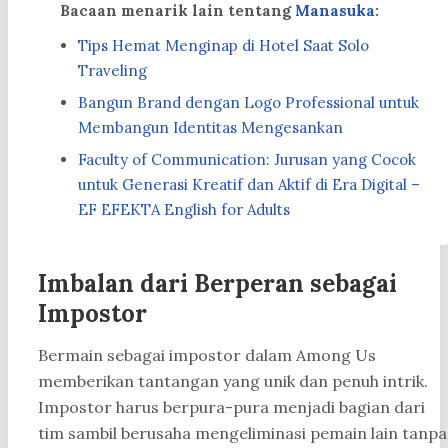
Bacaan menarik lain tentang
Manasuka
:
Tips Hemat Menginap di Hotel Saat Solo
Traveling
Bangun Brand dengan Logo Professional untuk
Membangun Identitas Mengesankan
Faculty of Communication: Jurusan yang Cocok
untuk Generasi Kreatif dan Aktif di Era Digital –
EF EFEKTA English for Adults
Imbalan dari Berperan sebagai
Impostor
Bermain sebagai impostor dalam Among Us
memberikan tantangan yang unik dan penuh intrik.
Impostor harus berpura-pura menjadi bagian dari
tim sambil berusaha mengeliminasi pemain lain tanpa