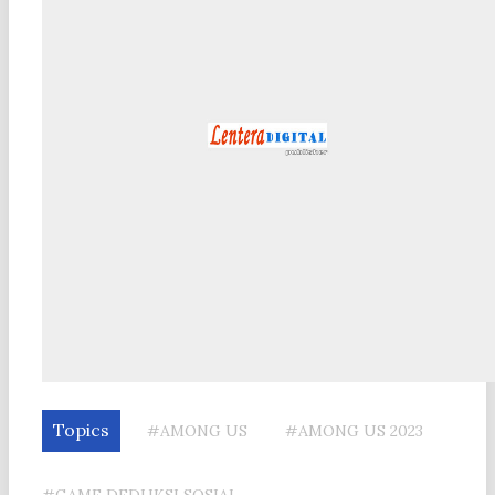
Topics
#AMONG US
#AMONG US 2023