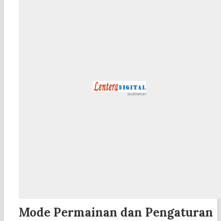
Mode Permainan dan Pengaturan