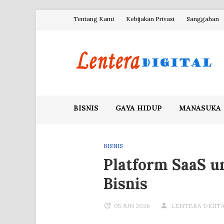
Skip
Tentang Kami
Kebijakan Privasi
Sanggahan
to
content
Blog Lentera Digital
BISNIS
GAYA HIDUP
MANASUKA
BISNIS
Platform SaaS u
Bisnis
05 JUN 2026
LENTERA DIGIT