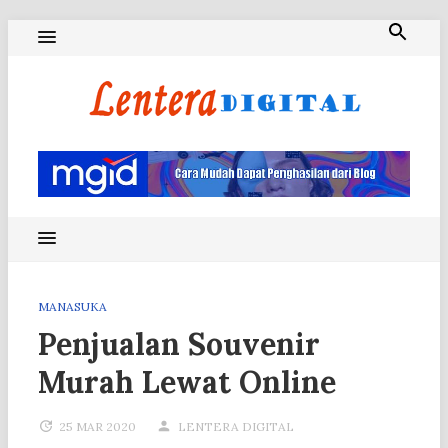
Skip
to
content
Blog Lentera Digital
MANASUKA
Penjualan Souvenir
Murah Lewat Online
25 MAR 2020
LENTERA DIGITAL