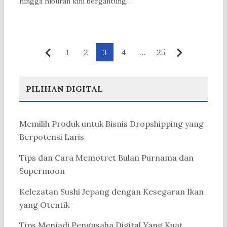
hingga hiburan kini bergantung…
Paginasi
1
2
3
4
…
25
Sebelumnya
Berikutny
pos
PILIHAN DIGITAL
Memilih Produk untuk Bisnis Dropshipping yang
Berpotensi Laris
Tips dan Cara Memotret Bulan Purnama dan
Supermoon
Kelezatan Sushi Jepang dengan Kesegaran Ikan
yang Otentik
Tips Menjadi Pengusaha Digital Yang Kuat