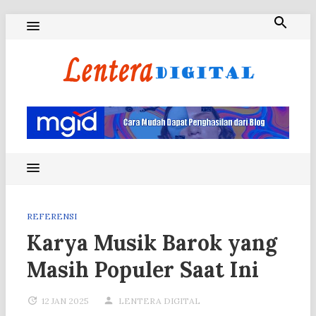
Skip
to
content
Blog Lentera Digital
REFERENSI
Karya Musik Barok yang
Masih Populer Saat Ini
12 JAN 2025
LENTERA DIGITAL