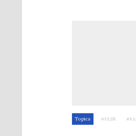
Topics
#DLSR
#KA