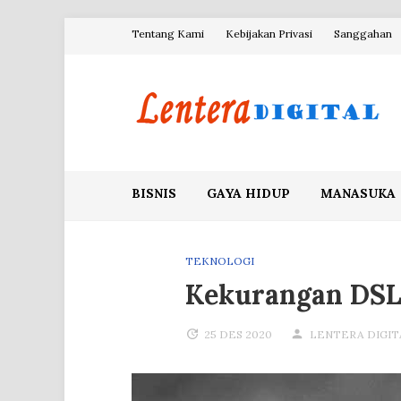
Skip
Tentang Kami
Kebijakan Privasi
Sanggahan
to
content
Blog Lentera Digital
BISNIS
GAYA HIDUP
MANASUKA
TEKNOLOGI
Kekurangan DSLR
25 DES 2020
LENTERA DIGIT