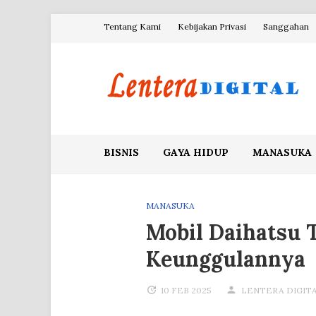
Skip
Tentang Kami
Kebijakan Privasi
Sanggahan
to
content
Blog Lentera Digital
BISNIS
GAYA HIDUP
MANASUKA
MANASUKA
Mobil Daihatsu T
Keunggulannya
10 FEB 2025
LENTERA DIGIT