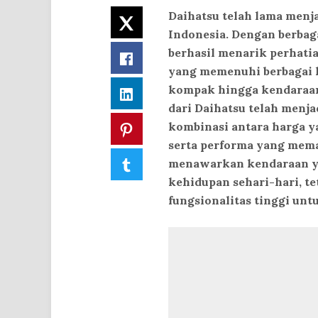
Daihatsu telah lama menja
Twitter
Indonesia. Dengan berbag
berhasil menarik perhat
Facebook
yang memenuhi berbagai k
kompak hingga kendaraan 
LinkedIn
dari Daihatsu telah menjad
kombinasi antara harga ya
Pinterest
serta performa yang mema
Tumblr
menawarkan kendaraan ya
kehidupan sehari-hari, t
fungsionalitas tinggi unt