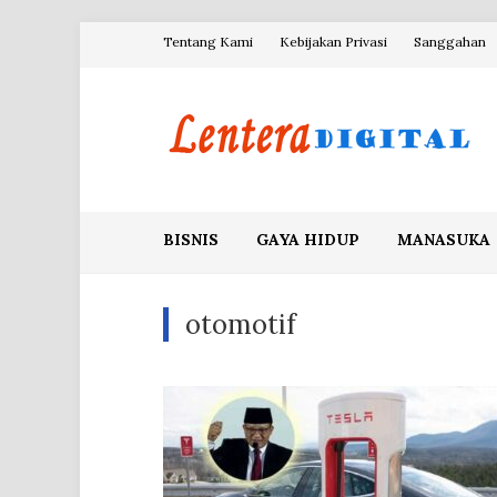
Skip
Tentang Kami
Kebijakan Privasi
Sanggahan
to
content
Blog Lentera Digital
BISNIS
GAYA HIDUP
MANASUKA
otomotif