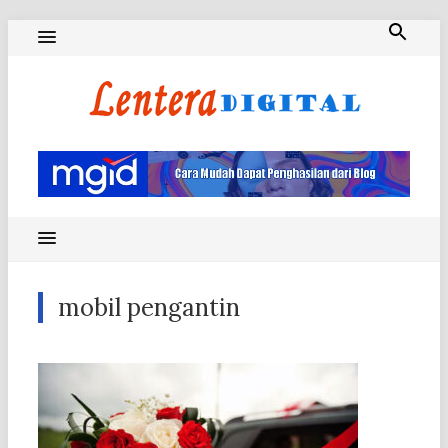
Skip
to
content
Blog Lentera Digital
mobil pengantin