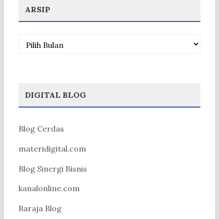
ARSIP
Arsip
DIGITAL BLOG
Blog Cerdas
materidigital.com
Blog Sinergi Bisnis
kanalonline.com
Baraja Blog