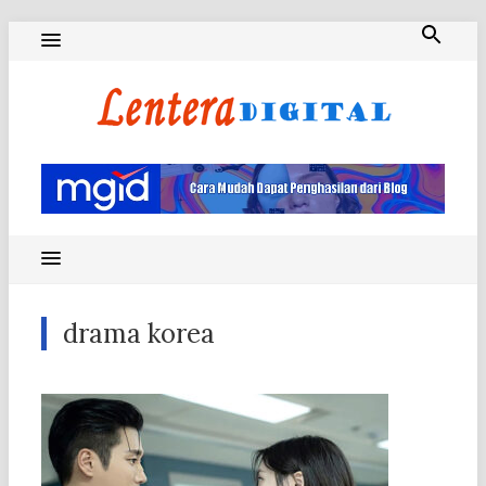
Skip
to
content
Blog Lentera Digital
drama korea