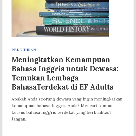
PENDIDIKAN
Meningkatkan Kemampuan
Bahasa Inggris untuk Dewasa:
Temukan Lembaga
BahasaTerdekat di EF Adults
Apakah Anda seorang dewasa yang ingin meningkatkan
kemampuan bahasa Inggris Anda? Mencari tempat
kursus bahasa Inggris terdekat yang berkualitas?
Jangan…