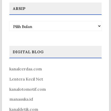
ARSIP
Arsip
DIGITAL BLOG
kanalcerdas.com
Lentera Kecil Net
kanalotomotif.com
manasuka.id
kanaldetik.com