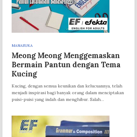
MANASUKA
Meong Meong Menggemaskan
Bermain Pantun dengan Tema
Kucing
Kucing, dengan semua keunikan dan kelucuannya, telah
menjadi inspirasi bagi banyak orang dalam menciptakan
puisi-puisi yang indah dan menghibur. Salah…